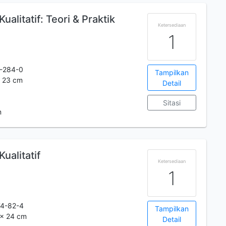
ualitatif: Teori & Praktik
Ketersediaan
1
-284-0
Tampilkan
 ; 23 cm
Detail
Sitasi
m
ualitatif
Ketersediaan
1
4-82-4
Tampilkan
 x 24 cm
Detail