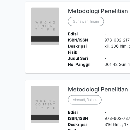
Metodologi Penelitian K
Gunawan, Imam
Edisi
-
ISBN/ISSN
978-602-217
Deskripsi
xii, 306 hlm.
Fisik
Judul Seri
-
No. Panggil
001.42 Gun 
Metodologi Penelitian K
Ahmadi, Rulam
Edisi
-
ISBN/ISSN
978-602-787
Deskripsi
316 hlm. ; 17