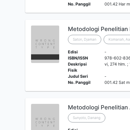
No. Panggil
001.42 Har 
Metodologi Penelitian K
Satori, Djaman
Komariah, A
Edisi
-
ISBN/ISSN
978-602-836
Deskripsi
vi, 274 hlm. 
Fisik
Judul Seri
-
No. Panggil
001.42 Sat m
Metodologi Penelitian
Sunyoto, Danang