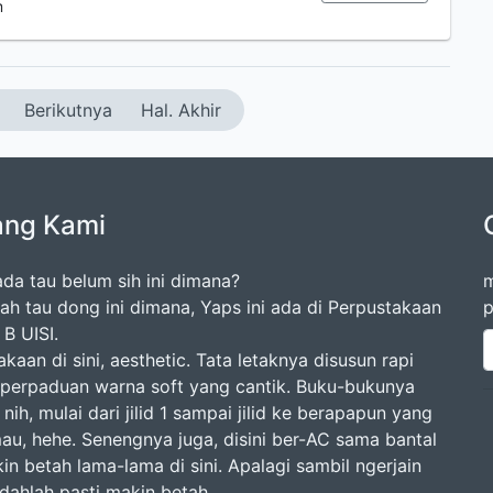
m
Berikutnya
Hal. Akhir
ang Kami
da tau belum sih ini dimana?
m
dah tau dong ini dimana, Yaps ini ada di Perpustakaan
p
B UISI.
kaan di sini, aesthetic. Tata letaknya disusun rapi
perpaduan warna soft yang cantik. Buku-bukunya
nih, mulai dari jilid 1 sampai jilid ke berapapun yang
mau, hehe. Senengnya juga, disini ber-AC sama bantal
in betah lama-lama di sini. Apalagi sambil ngerjain
udahlah pasti makin betah.