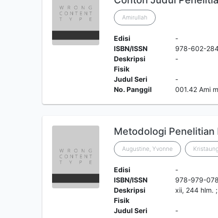
Contoh Judul Peneliti
Amirullah
Edisi
-
ISBN/ISSN
978-602-28
Deskripsi
-
Fisik
Judul Seri
-
No. Panggil
001.42 Ami 
Metodologi Penelitian
Augustine, Yvonne
Kristaung
Edisi
-
ISBN/ISSN
978-979-07
Deskripsi
xii, 244 hlm.
Fisik
Judul Seri
-