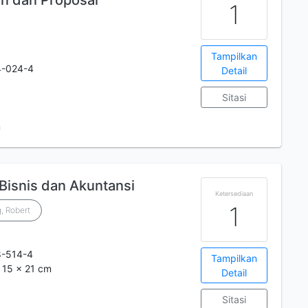
an dan Proposal
1
Tampilkan
4-024-4
Detail
Sitasi
m
 Bisnis dan Akuntansi
Ketersediaan
1
, Robert
8-514-4
Tampilkan
 ; 15 x 21 cm
Detail
Sitasi