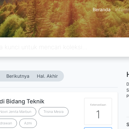
Beranda
Inform
Berikutnya
Hal. Akhir
D
S
P
di Bidang Teknik
Ketersediaan
1
Novri Jenita Marbun
Trisna Mesra
ndrawan
Azmi
S