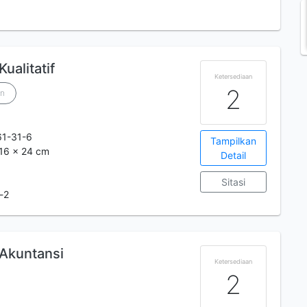
m
ualitatif
Ketersediaan
2
an
1-31-6
Tampilkan
; 16 x 24 cm
Detail
Sitasi
-2
 Akuntansi
Ketersediaan
2