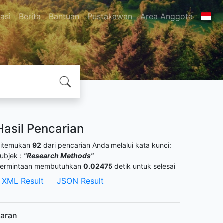
asi
Berita
Bantuan
Pustakawan
Area Anggota
Hasil Pencarian
itemukan
92
dari pencarian Anda melalui kata kunci:
ubjek :
"Research Methods"
ermintaan membutuhkan
0.02475
detik untuk selesai
XML Result
JSON Result
aran