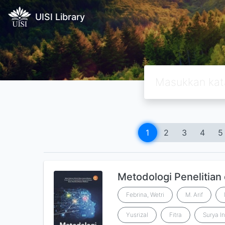
UISI Library
1
2
3
4
5
Metodologi Penelitian 
Febrina, Wetri
M. Arif
Yusrizal
Fitra
Surya I