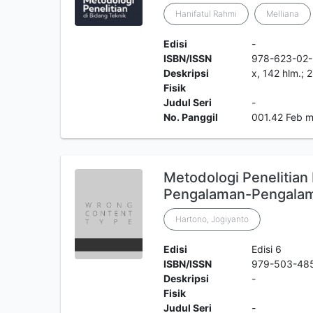
Hanifatul Rahmi
Melliana
Edisi
-
ISBN/ISSN
978-623-02
Deskripsi
x, 142 hlm.; 
Fisik
Judul Seri
-
No. Panggil
001.42 Feb 
Metodologi Penelitian 
Pengalaman-Pengala
Hartono, Jogiyanto
Edisi
Edisi 6
ISBN/ISSN
979-503-48
Deskripsi
-
Fisik
Judul Seri
-