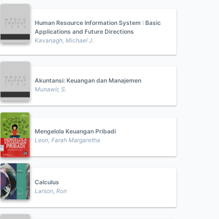
Human Resource Information System : Basic
Applications and Future Directions
Kavanagh, Michael J.
Akuntansi: Keuangan dan Manajemen
Munawir, S.
Mengelola Keuangan Pribadi
Leon, Farah Margaretha
Calculus
Larson, Ron