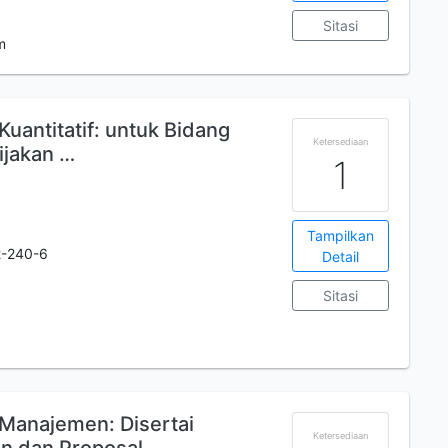
Sitasi
m
Kuantitatif: untuk Bidang
Ketersediaan
ijakan …
1
Tampilkan
2-240-6
Detail
Sitasi
 Manajemen: Disertai
Ketersediaan