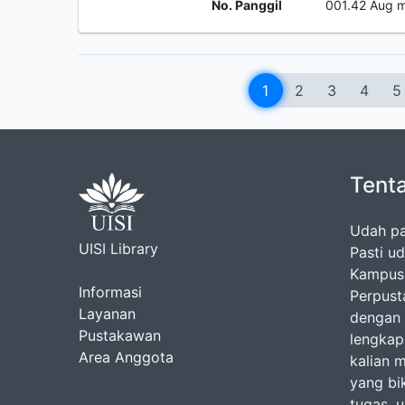
No. Panggil
001.42 Aug 
1
2
3
4
5
Tent
Udah pa
UISI Library
Pasti u
Kampus 
Informasi
Perpusta
Layanan
dengan 
Pustakawan
lengkap 
Area Anggota
kalian 
yang bik
tugas, 