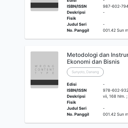
Edisi
-
ISBN/ISSN
987-602-79
Deskripsi
-
Fisik
Judul Seri
-
No. Panggil
001.42 Sun 
Metodologi dan Instru
Ekonomi dan Bisnis
Sunyoto, Danang
Edisi
-
ISBN/ISSN
978-602-93
Deskripsi
vii, 168 hlm.
Fisik
Judul Seri
-
No. Panggil
001.42 Sun 