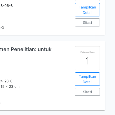
48-06-8
Tampilkan
Detail
Sitasi
m-2
men Penelitian: untuk
Ketersediaan
1
Tampilkan
24-28-0
Detail
 ; 15 x 23 cm
Sitasi
m