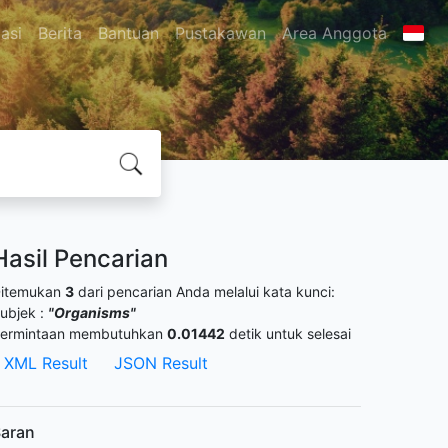
asi
Berita
Bantuan
Pustakawan
Area Anggota
Hasil Pencarian
itemukan
3
dari pencarian Anda melalui kata kunci:
ubjek :
"Organisms"
ermintaan membutuhkan
0.01442
detik untuk selesai
XML Result
JSON Result
aran