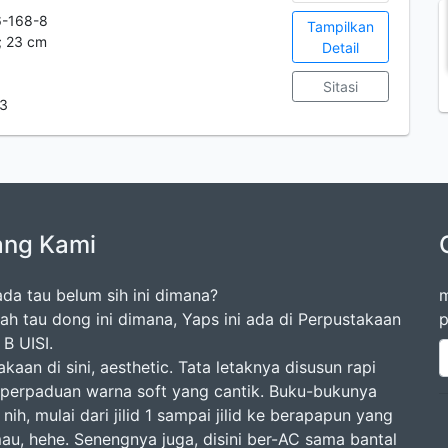
6-168-8
Tampilkan
 ; 23 cm
Detail
Sitasi
-3
ang Kami
da tau belum sih ini dimana?
m
dah tau dong ini dimana, Yaps ini ada di Perpustakaan
p
B UISI.
kaan di sini, aesthetic. Tata letaknya disusun rapi
perpaduan warna soft yang cantik. Buku-bukunya
nih, mulai dari jilid 1 sampai jilid ke berapapun yang
mau, hehe. Senengnya juga, disini ber-AC sama bantal