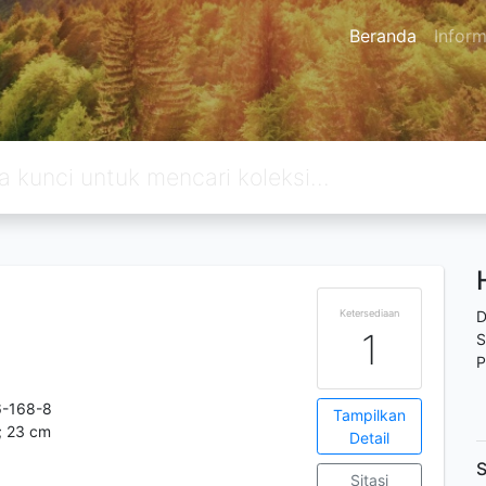
Beranda
Inform
Ketersediaan
D
1
S
P
6-168-8
Tampilkan
 ; 23 cm
Detail
S
Sitasi