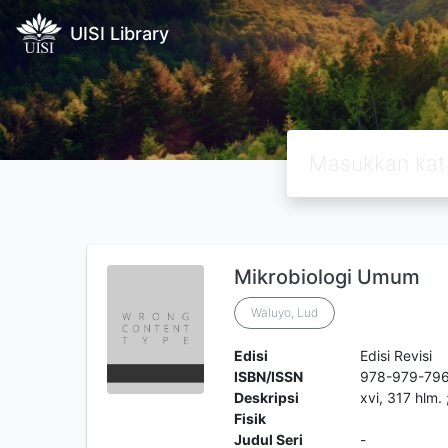
UISI Library
Mikrobiologi Umum
Waluyo, Lud
Edisi
Edisi Revisi
ISBN/ISSN
978-979-79
Deskripsi
xvi, 317 hlm.
Fisik
Judul Seri
-