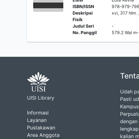
ISBN/ISSN
978-979-79
Deskripsi
xvi, 317 hlm.
Fisik
Judul Seri
-
No. Panggil
579.2 Wal m
Tent
Udah pa
UISI Library
Pasti u
Kampus 
Informasi
Perpusta
Layanan
dengan 
Pustakawan
lengkap 
Area Anggota
kalian 