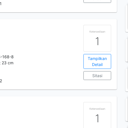
1
Ketersediaan
1
6-168-8
Tampilkan
 ; 23 cm
Detail
Sitasi
-2
Ketersediaan
1