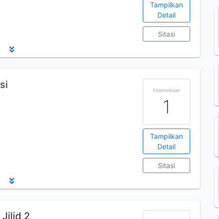
Tampilkan
Detail
Sitasi
si
Ketersediaan
1
Tampilkan
Detail
Sitasi
Jilid 2