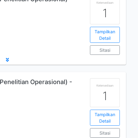
Ketersediaan
1
Tampilkan
Detail
Sitasi
enelitian Operasional) -
Ketersediaan
1
Tampilkan
Detail
Sitasi