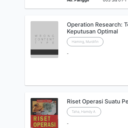
Operation Research: 
Keputusan Optimal
Haming, Murdifin
-
Riset Operasi Suatu Pen
Taha, Hamdy A.
-