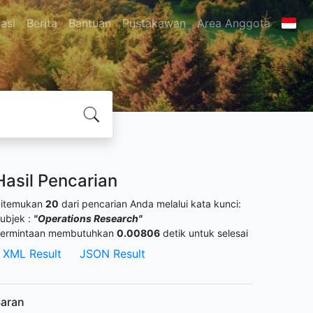
asi
Berita
Bantuan
Pustakawan
Area Anggota
Hasil Pencarian
itemukan
20
dari pencarian Anda melalui kata kunci:
ubjek :
"Operations Research"
ermintaan membutuhkan
0.00806
detik untuk selesai
XML Result
JSON Result
aran