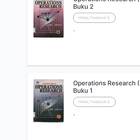
Buku 2
Hillier, Frederick S.
-
Operations Research (P
Buku 1
Hillier, Frederick S.
-