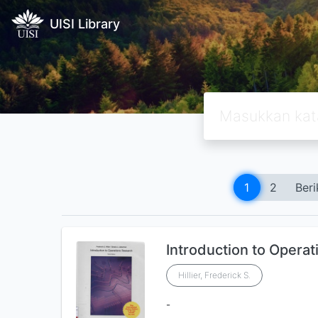
UISI Library
1
2
Beri
Introduction to Opera
Hillier, Frederick S.
-