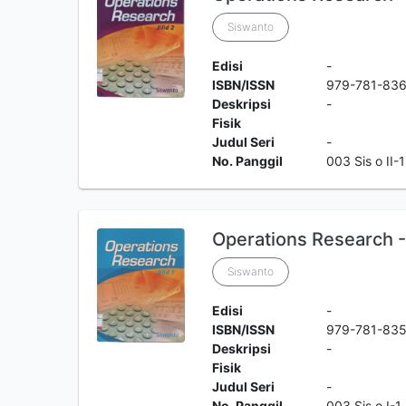
Siswanto
Edisi
-
ISBN/ISSN
979-781-83
Deskripsi
-
Fisik
Judul Seri
-
No. Panggil
003 Sis o II-1
Operations Research - 
Siswanto
Edisi
-
ISBN/ISSN
979-781-835
Deskripsi
-
Fisik
Judul Seri
-
No. Panggil
003 Sis o I-1