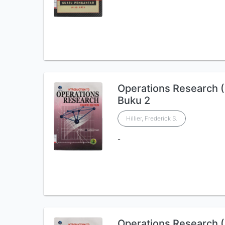
Operations Research (P
Buku 2
Hillier, Frederick S.
-
Operations Research (P