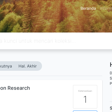
Beranda
Inform
kutnya
Hal. Akhir
D
S
P
tion Research
Ketersediaan
1
S