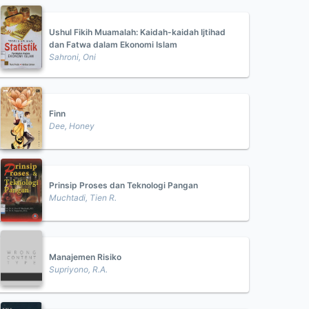
Ushul Fikih Muamalah: Kaidah-kaidah Ijtihad
dan Fatwa dalam Ekonomi Islam
Sahroni, Oni
Finn
Dee, Honey
Prinsip Proses dan Teknologi Pangan
Muchtadi, Tien R.
Manajemen Risiko
Supriyono, R.A.