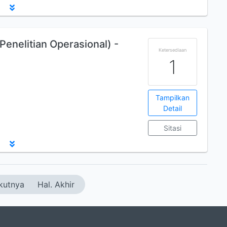
enelitian Operasional) -
Ketersediaan
1
Tampilkan
Detail
Sitasi
kutnya
Hal. Akhir