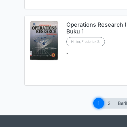
Operations Research (P
Buku 1
Hillier, Frederick S.
-
1
2
Beri