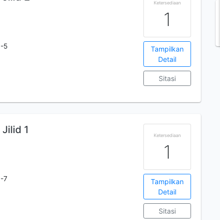
Ketersediaan
1
6-5
Tampilkan
Detail
Sitasi
Jilid 1
Ketersediaan
1
-7
Tampilkan
Detail
Sitasi