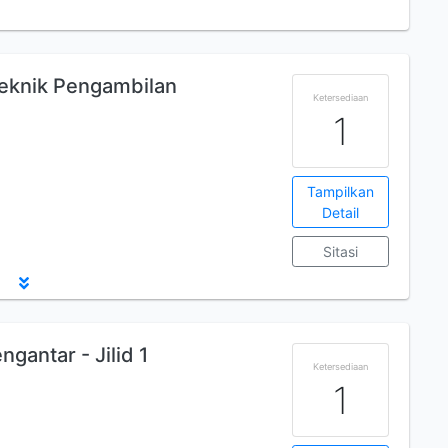
Teknik Pengambilan
Ketersediaan
1
Tampilkan
Detail
Sitasi
gantar - Jilid 1
Ketersediaan
1