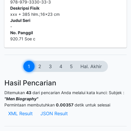
978-979-3330-33-3
Deskripsi Fisik
xxx + 385 hlm.;16x23 cm
Judul Seri
-
No. Panggil
920.71 Soe c
1
2
3
4
5
Hal. Akhir
Hasil Pencarian
Ditemukan
43
dari pencarian Anda melalui kata kunci:
Subjek :
"Men Biography"
Permintaan membutuhkan
0.00357
detik untuk selesai
XML Result
JSON Result