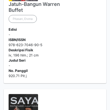
Jatuh-Bangun Warren
Buffet
Pitasari, Ervina
Edisi
-
ISBN/ISSN
978-623-7046-90-5
Deskripsi Fisik
iv, 196 hlm.; 21 cm
Judul Seri
-
No. Panggil
920.71 Pit j