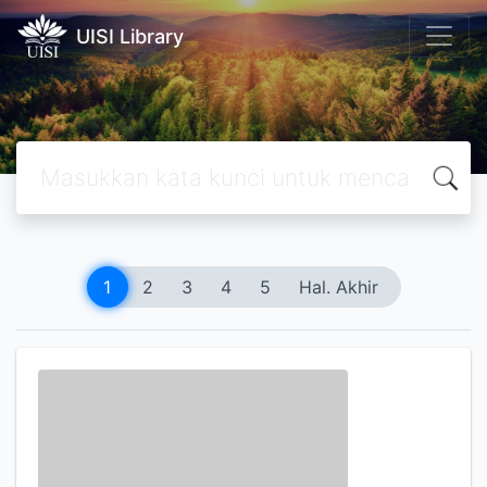
UISI Library
1
2
3
4
5
Hal. Akhir