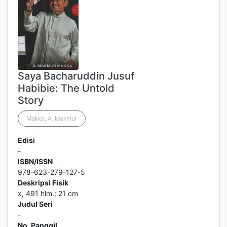
Saya Bacharuddin Jusuf
Habibie: The Untold
Story
Makka, A. Makmur
Edisi
-
ISBN/ISSN
978-623-279-127-5
Deskripsi Fisik
x, 491 hlm.; 21 cm
Judul Seri
-
No. Panggil