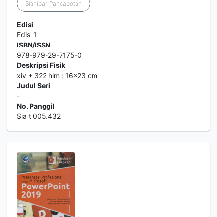
Sianipar, Pandapotan
Edisi
Edisi 1
ISBN/ISSN
978-979-29-7175-0
Deskripsi Fisik
xiv + 322 hlm ; 16x23 cm
Judul Seri
-
No. Panggil
Sia t 005.432