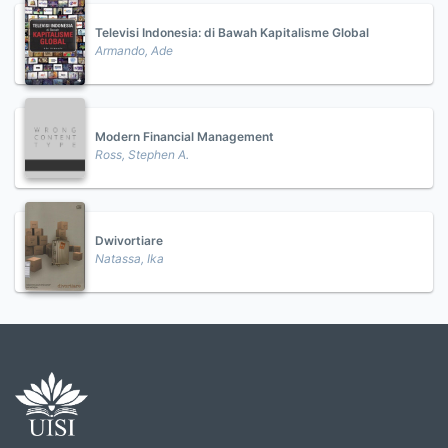
Televisi Indonesia: di Bawah Kapitalisme Global
Armando, Ade
Modern Financial Management
Ross, Stephen A.
Dwivortiare
Natassa, Ika